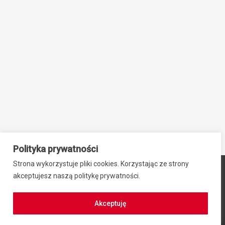
Polityka prywatności
Strona wykorzystuje pliki cookies. Korzystając ze strony
© 2024 ZIB-EK PRZEMYSŁAW SIEBNER, ul. Stefana Okrzei 2,
akceptujesz naszą politykę prywatności.
64-100 Leszno, NIP: 6971942469, REGON: 300701584
Regulamin zakupów
|
Polityka prywatności
Akceptuję