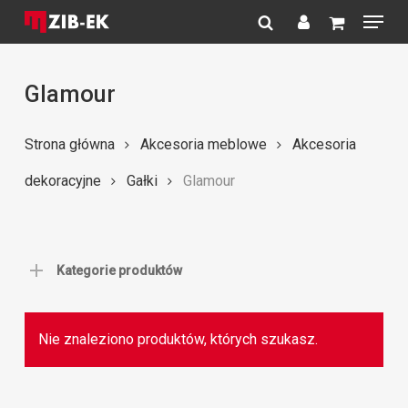
Menu
Skip
to
search
account
Close
main
Menu
content
Glamour
Strona główna
Akcesoria meblowe
Akcesoria
dekoracyjne
Gałki
Glamour
Kategorie produktów
Nie znaleziono produktów, których szukasz.