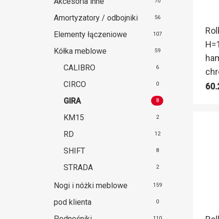
Akcesoria inne
70
Amortyzatory / odbojniki
56
Rol
Elementy łączeniowe
107
H=1
Kółka meblowe
59
ham
CALIBRO
6
chr
CIRCO
0
60
GIRA
8
KM15
2
RD
12
SHIFT
8
STRADA
2
Nogi i nóżki meblowe
159
pod klienta
0
Podnośniki
110