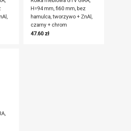
RA,
Rolka meblowa GTV GIRA,
z
H=94 mm, fi60 mm, bez
nAl,
hamulca, tworzywo + ZnAl,
czarny + chrom
47.60
zł
RA,