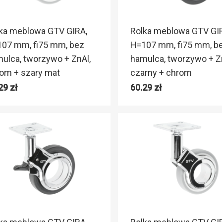
ka meblowa GTV GIRA,
Rolka meblowa GTV GI
07 mm, fi75 mm, bez
H=107 mm, fi75 mm, b
ulca, tworzywo + ZnAl,
hamulca, tworzywo + Z
om + szary mat
czarny + chrom
.29
zł
60.29
zł