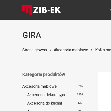
Skip
to
main
content
GIRA
Naciśnij Enter, aby wyszukać lub ESC, aby zamknąć
Strona główna
Akcesoria meblowe
Kółka m
Kategorie produktów
Akcesoria meblowe
3246
Akcesoria dekoracyjne
1378
Akcesoria do kuchni
139