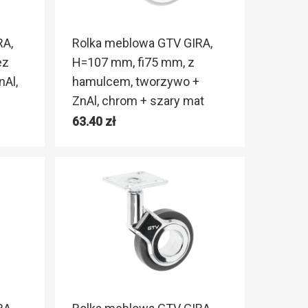
RA,
Rolka meblowa GTV GIRA,
ez
H=107 mm, fi75 mm, z
nAl,
hamulcem, tworzywo +
ZnAl, chrom + szary mat
63.40
zł