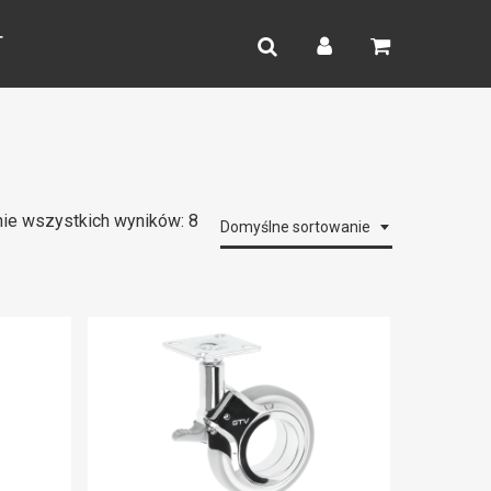
search
account
T
ie wszystkich wyników: 8
Domyślne sortowanie