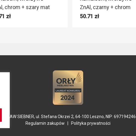
l, chrom + szary mat
ZnAl, czarny + chrom
.71
zł
50.71
zł
YSŁAW SIEBNER, ul. Stefana Okrzei 2, 64-100 Leszno, NIP: 69719424
Regulamin zakupów
|
Polityka prywatności