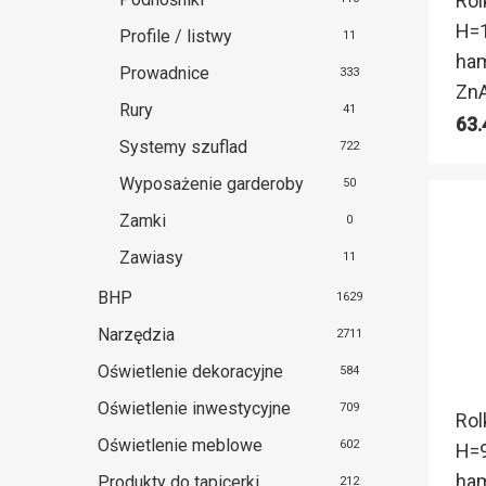
Rol
H=1
Profile / listwy
11
ham
Prowadnice
333
ZnA
Rury
41
63
Systemy szuflad
722
Wyposażenie garderoby
50
Zamki
0
Zawiasy
11
BHP
1629
Narzędzia
2711
Oświetlenie dekoracyjne
584
Oświetlenie inwestycyjne
709
Rol
Oświetlenie meblowe
602
H=9
ham
Produkty do tapicerki
212