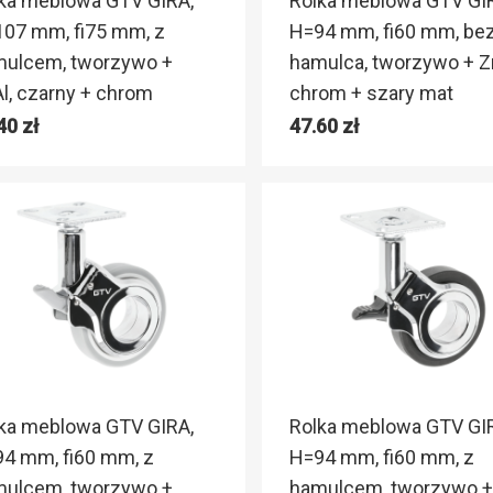
ka meblowa GTV GIRA,
Rolka meblowa GTV GI
07 mm, fi75 mm, z
H=94 mm, fi60 mm, be
ulcem, tworzywo +
hamulca, tworzywo + Z
l, czarny + chrom
chrom + szary mat
.40
zł
47.60
zł
ka meblowa GTV GIRA,
Rolka meblowa GTV GI
4 mm, fi60 mm, z
H=94 mm, fi60 mm, z
ulcem, tworzywo +
hamulcem, tworzywo +