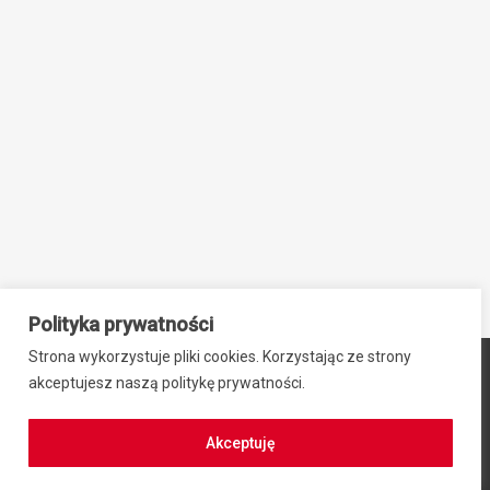
Polityka prywatności
Strona wykorzystuje pliki cookies. Korzystając ze strony
© 2024 ZIB-EK PRZEMYSŁAW SIEBNER, ul. Stefana Okrzei 2,
akceptujesz naszą politykę prywatności.
64-100 Leszno, NIP: 6971942469, REGON: 300701584
Regulamin zakupów
|
Polityka prywatności
Akceptuję