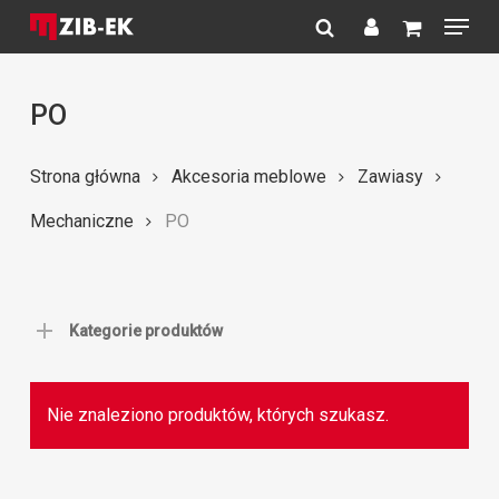
Menu
Skip
to
search
account
Close
main
Menu
content
PO
Strona główna
Akcesoria meblowe
Zawiasy
Mechaniczne
PO
Kategorie produktów
Nie znaleziono produktów, których szukasz.