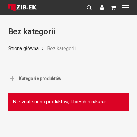
Menu
Skip
to
search
account
Close
main
Menu
content
Bez kategorii
Strona główna
Bez kategorii
Kategorie produktów
Nie znaleziono produktów, których szukasz.