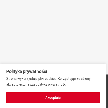
Polityka prywatności
Strona wykorzystuje pliki cookies. Korzystając ze strony
© 2024 ZIB-EK PRZEMYSŁAW SIEBNER, ul. Stefana Okrzei 2,
akceptujesz naszą politykę prywatności.
64-100 Leszno, NIP: 6971942469, REGON: 300701584
Regulamin zakupów
|
Polityka prywatności
Akceptuję