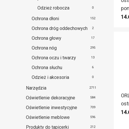
os
Odzież robocza
pom
0
14
Ochrona dłoni
152
Ochrona dróg oddechowych
2
Ochrona głowy
17
Ochrona nóg
295
Ochrona oczu i twarzy
13
Ochrona słuchu
6
Odzież i akcesoria
0
Narzędzia
2711
ORL
Oświetlenie dekoracyjne
584
ost
Oświetlenie inwestycyjne
709
14
Oświetlenie meblowe
596
Produkty do tapicerki
212