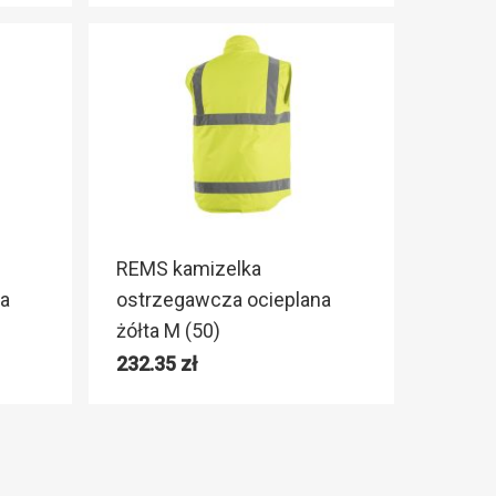
REMS kamizelka
a
ostrzegawcza ocieplana
żółta M (50)
232.35
zł