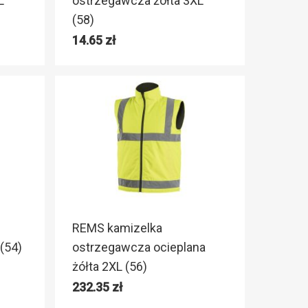
L
ostrzegawcza żółta 3XL
(58)
14.65
zł
REMS kamizelka
(54)
ostrzegawcza ocieplana
żółta 2XL (56)
232.35
zł