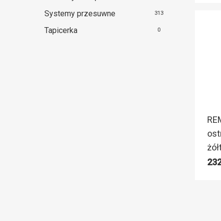
Systemy przesuwne
313
Tapicerka
0
RE
ost
żół
23