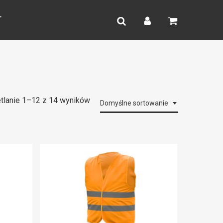
search
account
T
tlanie 1–12 z 14 wyników
Domyślne sortowanie