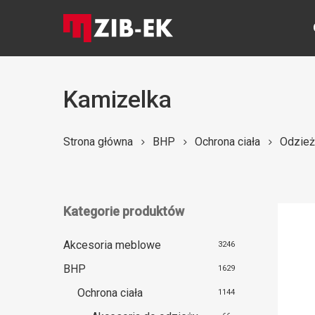
Skip
to
main
content
Kamizelka
Naciśnij Enter, aby wyszukać lub ESC, aby zamknąć
Strona główna
BHP
Ochrona ciała
Odzież
Kategorie produktów
Akcesoria meblowe
3246
BHP
1629
Ochrona ciała
1144