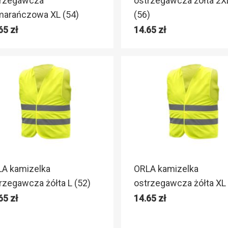
trzegawcza
ostrzegawcza żółta 2X
arańczowa XL (54)
(56)
.65
zł
14.65
zł
A kamizelka
ORLA kamizelka
rzegawcza żółta L (52)
ostrzegawcza żółta XL 
.65
zł
14.65
zł