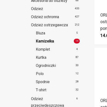
Akcesoria do odzieży
66
Odzież
433
ORL
Odzież ochronna
427
os
Odzież ostrzegawcza
212
pom
Bluza
5
14
Kamizelka
14
Komplet
4
Kurtka
87
Ogrodniczki
30
Polo
12
Spodnie
28
T-shirt
32
Odzież
6
ORL
przeciwdeszczowa