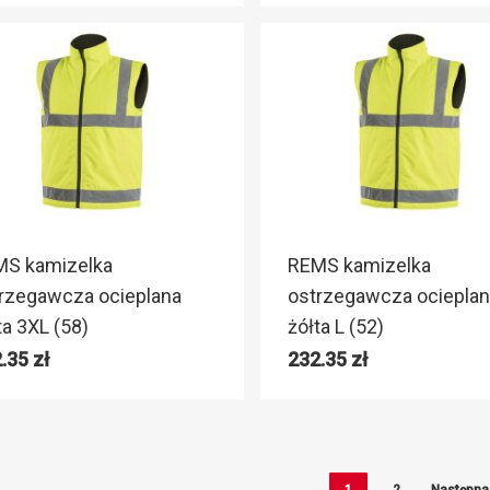
MS kamizelka
REMS kamizelka
rzegawcza ocieplana
ostrzegawcza ocieplan
ta 3XL (58)
żółta L (52)
2.35
zł
232.35
zł
1
2
Następna