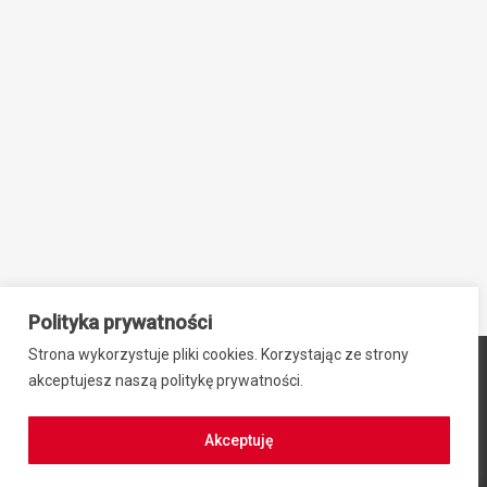
Polityka prywatności
Strona wykorzystuje pliki cookies. Korzystając ze strony
© 2024 ZIB-EK PRZEMYSŁAW SIEBNER, ul. Stefana Okrzei 2,
akceptujesz naszą politykę prywatności.
64-100 Leszno, NIP: 6971942469, REGON: 300701584
Regulamin zakupów
|
Polityka prywatności
Akceptuję