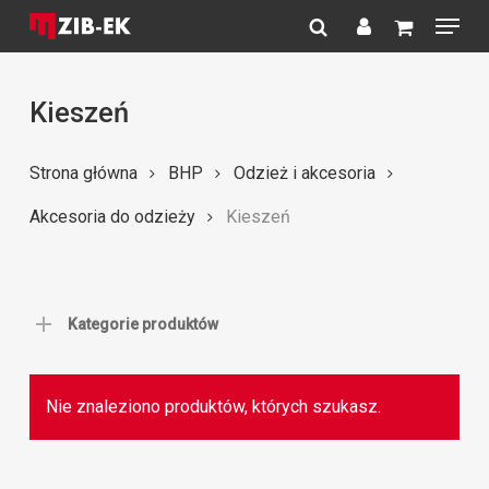
Menu
Skip
to
search
account
Close
main
Menu
content
Kieszeń
Strona główna
BHP
Odzież i akcesoria
Akcesoria do odzieży
Kieszeń
Kategorie produktów
Nie znaleziono produktów, których szukasz.