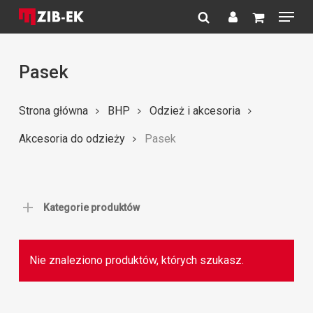
Menu
Skip
to
search
account
Close
main
Menu
content
Pasek
Strona główna
BHP
Odzież i akcesoria
Akcesoria do odzieży
Pasek
Kategorie produktów
Nie znaleziono produktów, których szukasz.