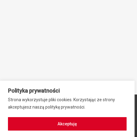
Polityka prywatności
Strona wykorzystuje pliki cookies. Korzystając ze strony
© 2024 ZIB-EK PRZEMYSŁAW SIEBNER, ul. Stefana Okrzei 2,
akceptujesz naszą politykę prywatności.
64-100 Leszno, NIP: 6971942469, REGON: 300701584
Regulamin zakupów
|
Polityka prywatności
Akceptuję