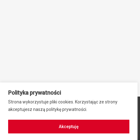
Polityka prywatności
Strona wykorzystuje pliki cookies. Korzystając ze strony
© 2024 ZIB-EK PRZEMYSŁAW SIEBNER, ul. Stefana Okrzei 2,
akceptujesz naszą politykę prywatności.
64-100 Leszno, NIP: 6971942469, REGON: 300701584
Regulamin zakupów
|
Polityka prywatności
Akceptuję