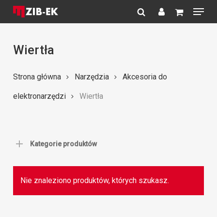
Menu
Skip
to
search
account
Close
main
Menu
content
Wiertła
Strona główna
Narzędzia
Akcesoria do
elektronarzędzi
Wiertła
Kategorie produktów
Nie znaleziono produktów, których szukasz.