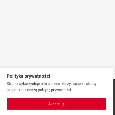
Polityka prywatności
Strona wykorzystuje pliki cookies. Korzystając ze strony
© 2024 ZIB-EK PRZEMYSŁAW SIEBNER, ul. Stefana Okrzei 2,
akceptujesz naszą politykę prywatności.
64-100 Leszno, NIP: 6971942469, REGON: 300701584
Regulamin zakupów
|
Polityka prywatności
Akceptuję