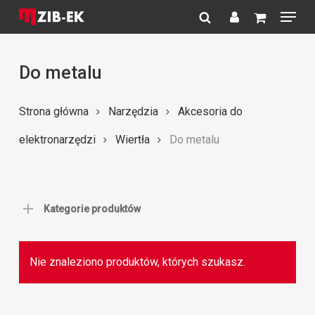
Menu
Skip
to
search
account
Close
main
Menu
content
Do metalu
Strona główna
Narzędzia
Akcesoria do
elektronarzędzi
Wiertła
Do metalu
Kategorie produktów
Nie znaleziono produktów, których szukasz.