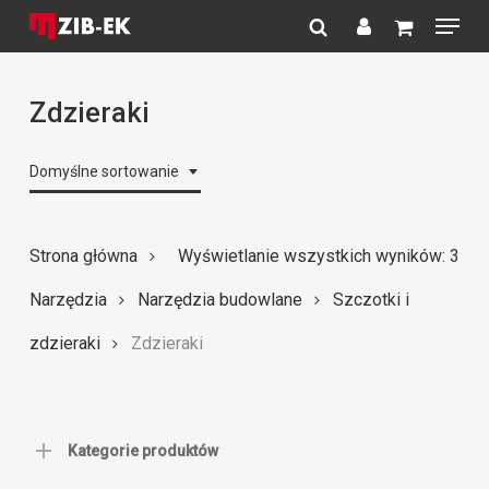
Menu
Skip
to
search
account
Close
main
Menu
content
Zdzieraki
Domyślne sortowanie
Strona główna
Wyświetlanie wszystkich wyników: 3
Narzędzia
Narzędzia budowlane
Szczotki i
zdzieraki
Zdzieraki
Kategorie produktów