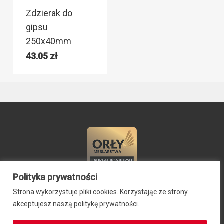
Zdzierak do
gipsu
250x40mm
43.05
zł
Polityka prywatności
Strona wykorzystuje pliki cookies. Korzystając ze strony
© 2024 ZIB-EK PRZEMYSŁAW SIEBNER, ul. Stefana Okrzei 2,
akceptujesz naszą politykę prywatności.
64-100 Leszno, NIP: 6971942469, REGON: 300701584