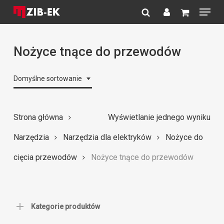
Menu
Skip
to
search
account
Close
main
Menu
content
Nożyce tnące do przewodów
Domyślne sortowanie
Strona główna
Wyświetlanie jednego wyniku
Narzędzia
Narzędzia dla elektryków
Nożyce do
cięcia przewodów
Nożyce tnące do przewodów
Kategorie produktów