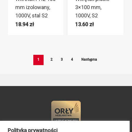
mm izolowany,
3×100 mm,
1000V, stal S2
1000V, S2
18.94
zł
13.60
zł
1
2
3
4
Następna
Polityka prywatności