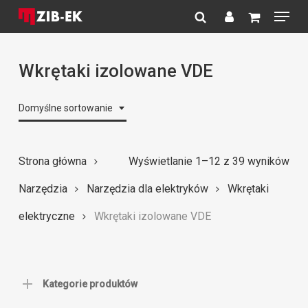
Menu
Skip
to
search
account
Close
main
Menu
content
Wkrętaki izolowane VDE
Domyślne sortowanie
Strona główna
Wyświetlanie 1–12 z 39 wyników
Narzędzia
Narzędzia dla elektryków
Wkrętaki
elektryczne
Wkrętaki izolowane VDE
Kategorie produktów