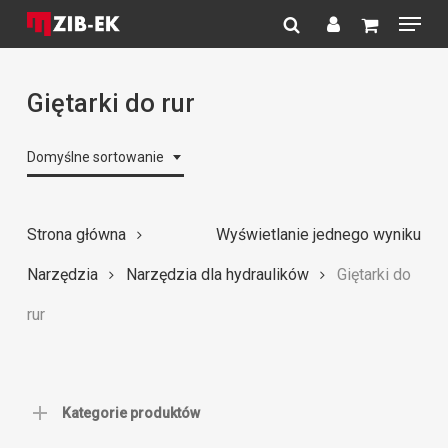
Menu
Skip
to
search
account
Close
main
Menu
content
Giętarki do rur
Domyślne sortowanie
Strona główna
Wyświetlanie jednego wyniku
Narzędzia
Narzędzia dla hydraulików
Giętarki do
rur
Kategorie produktów