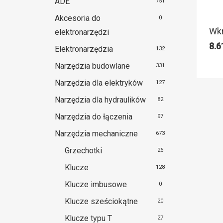
ADE
751
Akcesoria do
0
Wkr
elektronarzędzi
8.
Elektronarzędzia
132
Narzędzia budowlane
331
Narzędzia dla elektryków
127
Narzędzia dla hydraulików
82
Narzędzia do łączenia
97
Narzędzia mechaniczne
673
Grzechotki
26
Klucze
128
Klucze imbusowe
0
Klucze sześciokątne
20
Klucze typu T
27