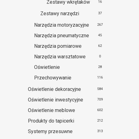
Zestawy wkrętaków
16
Zestawy narzędzi
37
Narzędzia motoryzacyjne
267
Narzędzia pneumatyczne
45
Narzędzia pomiarowe
62
Narzędzia warsztatowe
0
Oświetlenie
28
Przechowywanie
116
Oświetlenie dekoracyjne
584
Oświetlenie inwestycyjne
709
Oświetlenie meblowe
602
Produkty do tapicerki
212
Systemy przesuwne
313