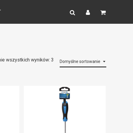
search
account
T
ie wszystkich wyników: 3
Domyślne sortowanie