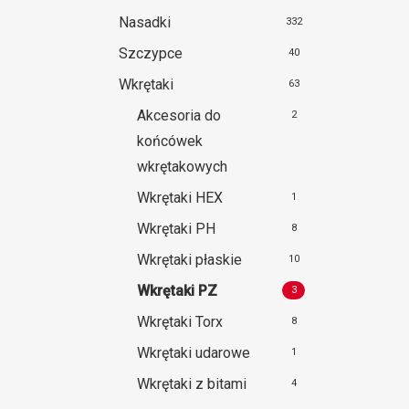
Nasadki
332
Szczypce
40
Wkrętaki
63
Akcesoria do
2
końcówek
wkrętakowych
Wkrętaki HEX
1
Wkrętaki PH
8
Wkrętaki płaskie
10
Wkrętaki PZ
3
Wkrętaki Torx
8
Wkrętaki udarowe
1
Wkrętaki z bitami
4