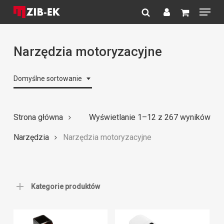
Menu
Skip
to
search
account
Close
main
Menu
content
Narzędzia motoryzacyjne
Domyślne sortowanie
Strona główna
Wyświetlanie 1–12 z 267 wyników
Narzędzia
Narzędzia motoryzacyjne
Kategorie produktów