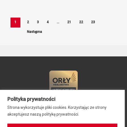
1
2
3
4
…
21
22
23
Następna
Polityka prywatności
Strona wykorzystuje pliki cookies. Korzystając ze strony
© 2024 ZIB-EK PRZEMYSŁAW SIEBNER, ul. Stefana Okrzei 2,
akceptujesz naszą politykę prywatności.
64-100 Leszno, NIP: 6971942469, REGON: 300701584
Regulamin zakupów
|
Polityka prywatności