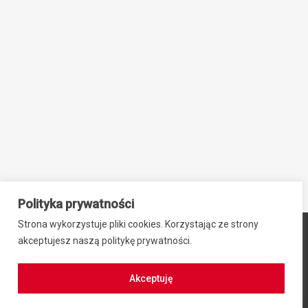
Polityka prywatności
Strona wykorzystuje pliki cookies. Korzystając ze strony
© 2024 ZIB-EK PRZEMYSŁAW SIEBNER, ul. Stefana Okrzei 2,
akceptujesz naszą politykę prywatności.
64-100 Leszno, NIP: 6971942469, REGON: 300701584
Regulamin zakupów
|
Polityka prywatności
Akceptuję