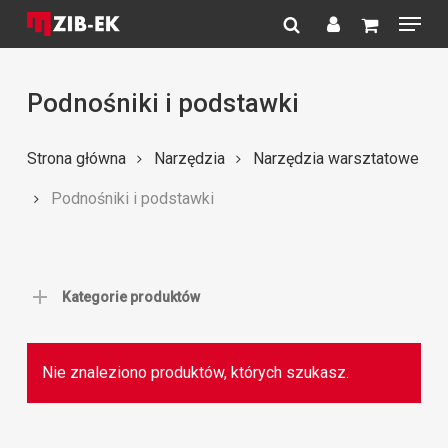
Menu
Skip
to
search
account
Close
main
Menu
content
Podnośniki i podstawki
Strona główna
Narzędzia
Narzędzia warsztatowe
Podnośniki i podstawki
Kategorie produktów
Nie znaleziono produktów, których szukasz.