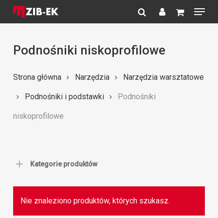
Menu
Skip
to
search
account
Close
main
Menu
content
Podnośniki niskoprofilowe
Strona główna
Narzędzia
Narzędzia warsztatowe
Podnośniki i podstawki
Podnośniki
niskoprofilowe
Kategorie produktów
Nie znaleziono produktów, których szukasz.