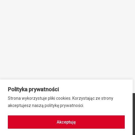
Polityka prywatności
Strona wykorzystuje pliki cookies. Korzystając ze strony
© 2024 ZIB-EK PRZEMYSŁAW SIEBNER, ul. Stefana Okrzei 2,
akceptujesz naszą politykę prywatności.
64-100 Leszno, NIP: 6971942469, REGON: 300701584
Regulamin zakupów
|
Polityka prywatności
Akceptuję