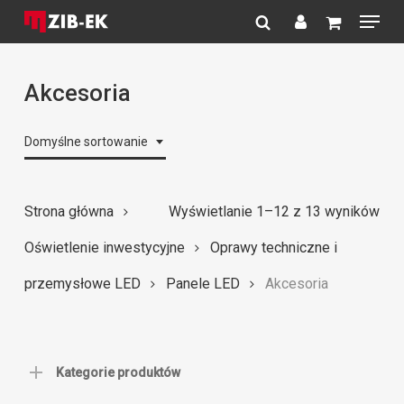
Menu
Skip
to
search
account
Close
main
Menu
content
Akcesoria
Domyślne sortowanie
Strona główna
Wyświetlanie 1–12 z 13 wyników
Oświetlenie inwestycyjne
Oprawy techniczne i
przemysłowe LED
Panele LED
Akcesoria
Kategorie produktów