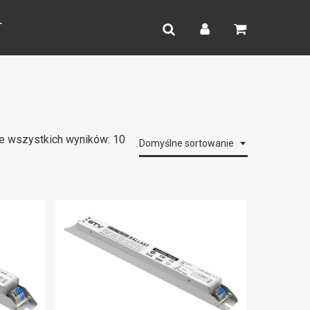
search
account
T
e wszystkich wyników: 10
Domyślne sortowanie