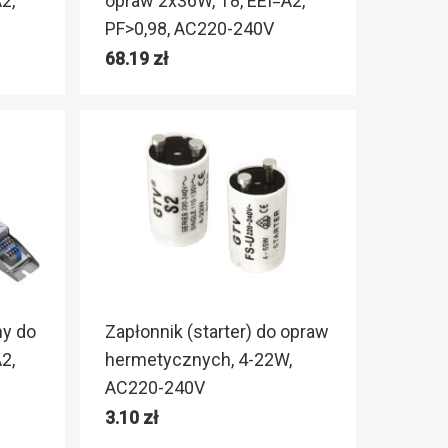
2,
opraw 2x36W, T8, EEI=A2,
PF>0,98, AC220-240V
68.19
zł
ny do
Zapłonnik (starter) do opraw
2,
hermetycznych, 4-22W,
AC220-240V
3.10
zł