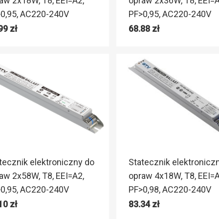
aw 2x18W, T8, EEI=A2,
opraw 2x36W, T8, EEI=A
0,95, AC220-240V
PF>0,95, AC220-240V
.99
zł
68.88
zł
tecznik elektroniczny do
Statecznik elektronicz
aw 2x58W, T8, EEI=A2,
opraw 4x18W, T8, EEI=A
0,95, AC220-240V
PF>0,98, AC220-240V
.10
zł
83.34
zł