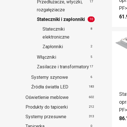
opr
Przedłużacze, wtyczki,
17
PF>
rozgałęziacze
61
Stateczniki i zapłonniki
10
Stateczniki
8
elektroniczne
Zapłonniki
2
Włączniki
5
Zasilacze i transformatory
17
Systemy szynowe
6
Źródła światła LED
183
Sta
Oświetlenie meblowe
602
opr
Produkty do tapicerki
212
PF>
Systemy przesuwne
313
86
Tapicerka
0