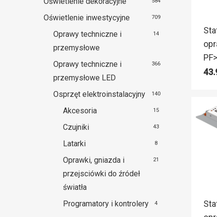
Oświetlenie dekoracyjne
584
Oświetlenie inwestycyjne
709
Sta
Oprawy techniczne i
14
opr
przemysłowe
PF>
Oprawy techniczne i
366
43
przemysłowe LED
Osprzęt elektroinstalacyjny
140
Akcesoria
15
Czujniki
43
Latarki
8
Oprawki, gniazda i
21
przejsciówki do źródeł
światła
Sta
Programatory i kontrolery
4