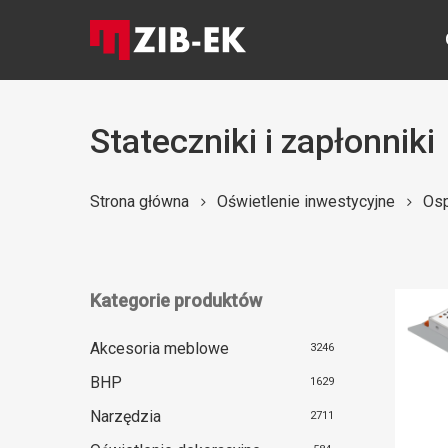
Skip
to
main
content
Stateczniki i zapłonniki
Naciśnij Enter, aby wyszukać lub ESC, aby zamknąć
Strona główna
Oświetlenie inwestycyjne
Osp
Kategorie produktów
Akcesoria meblowe
3246
BHP
1629
Narzędzia
2711