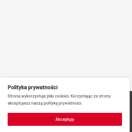
Polityka prywatności
Strona wykorzystuje pliki cookies. Korzystając ze strony
© 2024 ZIB-EK PRZEMYSŁAW SIEBNER, ul. Stefana Okrzei 2,
akceptujesz naszą politykę prywatności.
64-100 Leszno, NIP: 6971942469, REGON: 300701584
Regulamin zakupów
|
Polityka prywatności
Akceptuję