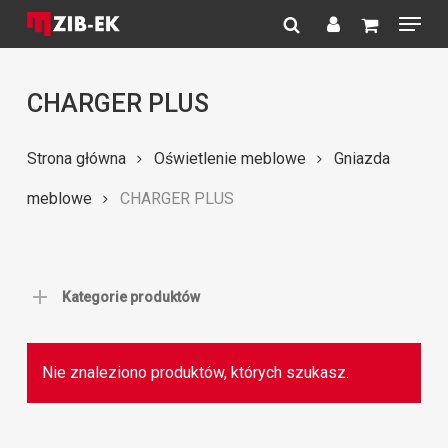
Menu
Skip
to
search
account
Close
main
Menu
content
CHARGER PLUS
Strona główna
Oświetlenie meblowe
Gniazda
meblowe
CHARGER PLUS
Kategorie produktów
Nie znaleziono produktów, których szukasz.