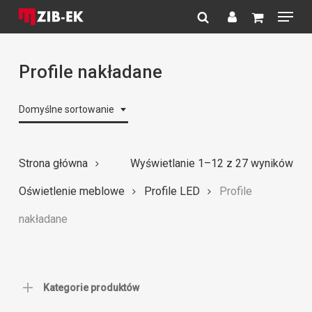
Menu
Skip
to
search
account
Close
main
Menu
content
Profile nakładane
Domyślne sortowanie
Strona główna
Wyświetlanie 1–12 z 27 wyników
Oświetlenie meblowe
Profile LED
Profile
nakładane
Kategorie produktów