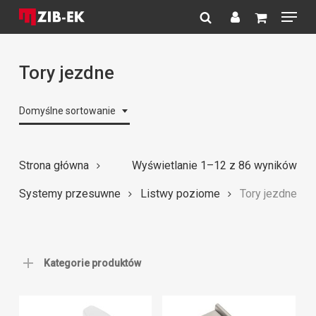
Menu
Skip
to
search
account
Close
main
Menu
content
Tory jezdne
Domyślne sortowanie
Strona główna
Wyświetlanie 1–12 z 86 wyników
Systemy przesuwne
Listwy poziome
Tory jezdne
Kategorie produktów