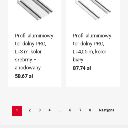
Profil aluminiowy
Profil aluminiowy
tor dolny PRO,
tor dolny PRO,
L=3 m, kolor
L=4,05 m, kolor
srebrny –
biały
anodowany
87.74
zł
58.67
zł
1
2
3
4
…
6
7
8
Następna