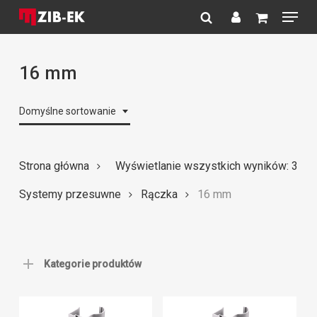
Menu
Skip
to
search
account
Close
main
Menu
content
16 mm
Domyślne sortowanie
Strona główna
Wyświetlanie wszystkich wyników: 3
Systemy przesuwne
Rączka
16 mm
Kategorie produktów