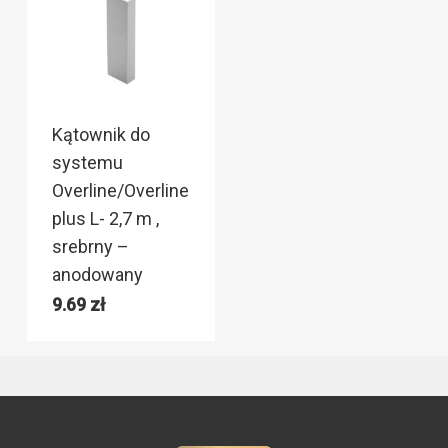
Kątownik do
systemu
Overline/Overline
plus L- 2,7 m ,
srebrny –
anodowany
9.69
zł