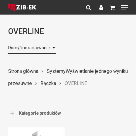
Menu
Skip
to
search
account
Close
main
Menu
content
OVERLINE
Domyślne sortowanie
Strona główna
Systemy
Wyświetlanie jednego wyniku
przesuwne
Rączka
OVERLINE
Kategorie produktów