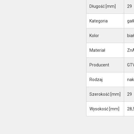
Długość [mm]
29
Kategoria
gał
Kolor
bia
Materiał
ZnA
Producent
GTV
Rodzaj
nak
Szerokość [mm]
29
Wysokość [mm]
28,