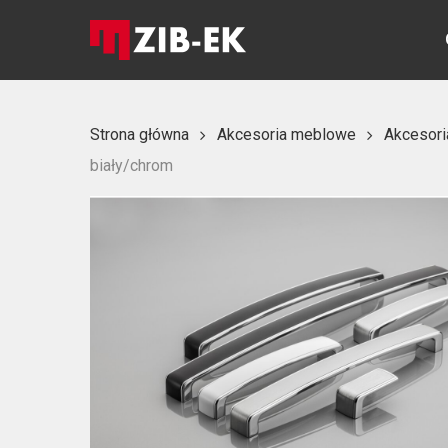
Skip
to
main
content
Strona główna
Akcesoria meblowe
Akcesori
biały/chrom
Naciśnij Enter, aby wyszukać lub ESC, aby zamknąć