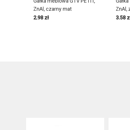
Gałka meblowa GTV PETIT,
Gałka
ZnAl, czarny mat
ZnAl,
2.98
zł
3.58
z