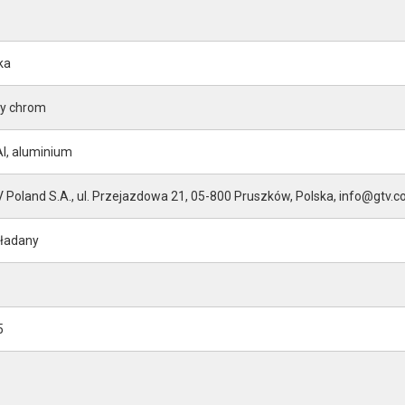
ka
ły chrom
l, aluminium
 Poland S.A., ul. Przejazdowa 21, 05-800 Pruszków, Polska, info@gtv.c
ładany
5