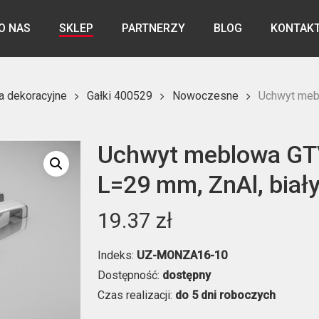
O NAS
SKLEP
PARTNERZY
BLOG
KONTAK
a dekoracyjne
Gałki 400529
Nowoczesne
Uchwyt meb
Uchwyt meblowa G
L=29 mm, ZnAl, biał
19.37
zł
Indeks:
UZ-MONZA16-10
Dostępność:
dostępny
Czas realizacji:
do 5 dni roboczych