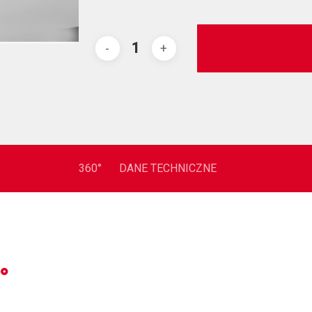
360°
DANE TECHNICZNE
°