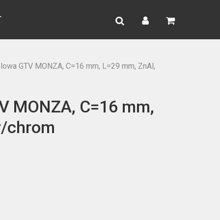
search
account
T
lowa GTV MONZA, C=16 mm, L=29 mm, ZnAl,
TV MONZA, C=16 mm,
y/chrom