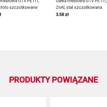
 meblowa GTV PETIT,
Gałka meblowa GTV PETIT,
 złoto szczotkowane
ZnAl, stal szczotkowana
ł
3.58
zł
PRODUKTY POWIĄZANE