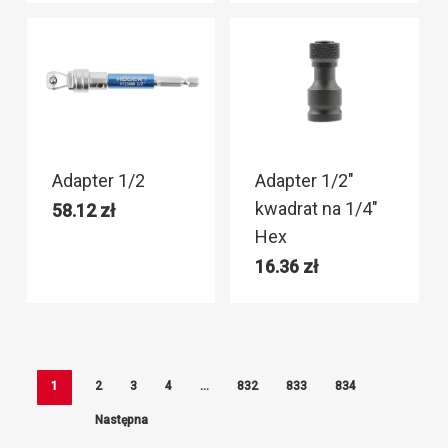
Adapter 1/2
Adapter 1/2″
kwadrat na 1/4″
58.12
zł
Hex
16.36
zł
1
2
3
4
…
832
833
834
Następna