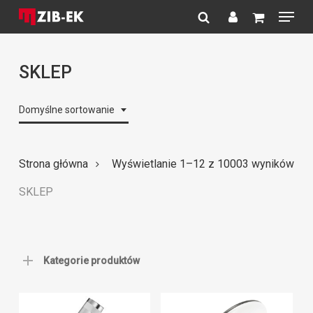
Menu
Skip
to
search
account
Close
main
Menu
content
SKLEP
Domyślne sortowanie
Strona główna
Wyświetlanie 1–12 z 10003 wyników
SKLEP
Kategorie produktów