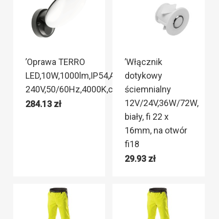
’Oprawa TERRO
’Włącznik
LED,10W,1000lm,IP54,AC220-
dotykowy
240V,50/60Hz,4000K,czarny
ściemnialny
12V/24V,36W/72W,
284.13
zł
biały, fi 22 x
16mm, na otwór
fi18
29.93
zł